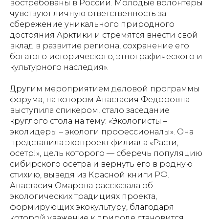
востребованы в России. Молодые волонтёры
чувствуют личную ответственность за
сбережение уникального природного
достояния Арктики и стремятся внести свой
вклад в развитие региона, сохранение его
богатого исторического, этнографического и
культурного наследия».
Другим мероприятием деловой программы
форума, на котором Анастасия Федоровна
выступила спикером, стало заседание
круглого стола на тему: «Экологисты –
эколидеры – экологи профессионалы». Она
представила экопроект филиала «Расти,
осетр!», цель которого — сберечь популяцию
сибирского осетра и вернуть его в родную
стихию, выведя из Красной книги РФ.
Анастасия Омарова рассказала об
экологических традициях проекта,
формирующих экокультуру, благодаря
которой уважение к природе становится