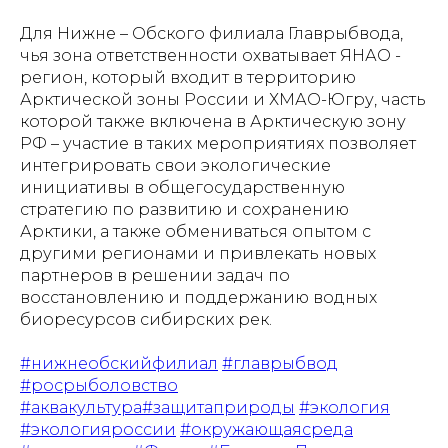
Для Нижне – Обского филиала Главрыбвода,
чья зона ответственности охватывает ЯНАО -
регион, который входит в территорию
Арктической зоны России и ХМАО-Югру, часть
которой также включена в Арктическую зону
РФ – участие в таких мероприятиях позволяет
интегрировать свои экологические
инициативы в общегосударственную
стратегию по развитию и сохранению
Арктики, а также обмениваться опытом с
другими регионами и привлекать новых
партнеров в решении задач по
восстановлению и поддержанию водных
биоресурсов сибирских рек.
#нижнеобскийфилиал
#главрыбвод
#росрыболовство
#аквакультура
#защитаприроды
#экология
#экологияроссии
#окружающаясреда