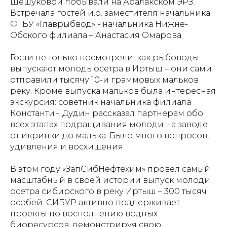
Шешуковой побывали на Абалакском ЭРЗ.
Встречала гостей и.о. заместителя начальника
ФГБУ «Главрыбвод» - начальника Нижне-
Обского филиала – Анастасия Омарова.
Гости не только посмотрели, как рыбоводы
выпускают молодь осетра в Иртыш – они сами
отправили тысячу 10-и граммовых мальков
реку. Кроме выпуска мальков была интересная
экскурсия: советник начальника филиала
Константин Дудин рассказал партнерам обо
всех этапах подращивания молоди на заводе
от икринки до малька. Было много вопросов,
удивления и восхищения.
В этом году «ЗапСибНефтехим» провел самый
масштабный в своей истории выпуск молоди
осетра сибирского в реку Иртыш – 300 тысяч
особей. СИБУР активно поддерживает
проекты по восполнению водных
биоресурсов, демонстрируя свою