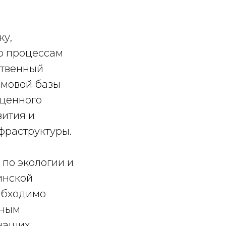
ку,
ю процессам
ственный
рмовой базы
 ценного
вития и
фраструктуры.
по экологии и
инской
еобходимо
нным
 наших