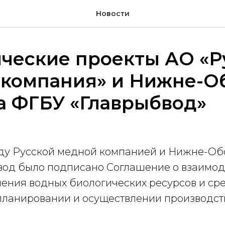
Новости
ческие проекты АО «Р
 компания» и Нижне-О
а ФГБУ «Главрыбвод»
ду Русской медной компанией и Нижне-О
од было подписано Соглашение о взаимод
нения водных биологических ресурсов и ср
планировании и осуществлении производс