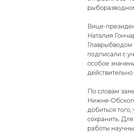
рыборазводном
Вице-президен
Наталия Гонча
Главрыбводом 
подписали с у
особое значен
действительно
По словам зам
Нижне-Обского
добиться того,
сохранить. Для
работы научны