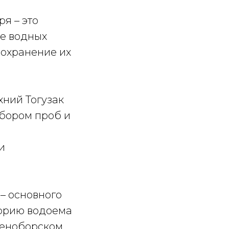
я – это
ие водных
сохранение их
хний Тогузак
тбором проб и
и
– основного
торию водоема
леноборском