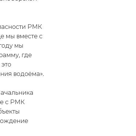
пасности РМК
е мы вместе с
году мы
рамму, где
 это
ния водоёма».
начальника
е с РМК
бъекты
овождение