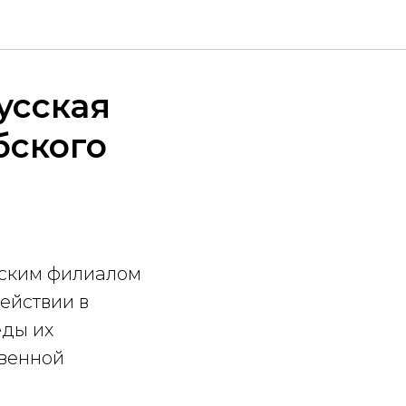
усская
бского
бским филиалом
ействии в
еды их
твенной