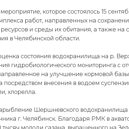
мероприятие, которое состоялось 15 сентябр
мплекса работ, направленных на сохранен
ресурсов и среды их обитания, а также на 
ия в Челябинской области.
оценка состояния водохранилища на р. Вер
ния гидробиологического мониторинга с о
направленное на улучшение кормовой базы
 посредством внесения в водоем суспензи
и, хлорелла.
 зарыбление Шершневского водохранилища 
чника г. Челябинск. Благодаря РМК в аква
0 тысяч молоди сазана, выращенного на Зе