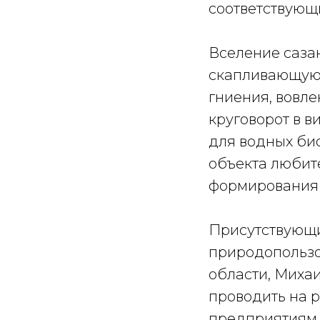
соответствующ
Вселение сазан
скапливающуюс
гниения, вовле
круговорот в 
для водных био
объекта любит
формирования 
Присутствующи
природопользо
области, Михаи
проводить на 
предприятиям 