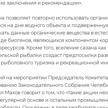
ие заключения и рекомендации».
а позволяет повторно использовать органи
я на дне водного объекта и подверженну
кать данные органические вещества в есте
виде биогенов, являющихся компонентом ко
ресурсов. Кроме того, вселение сазана как
ельской рыбалки создаст предпосылки раз
рыболовного туризма и рекреационной ин
й на мероприятии Председатель Комитета 
ванию Законодательного Собрания Челяб
л Махов говорит о том, что «такие акции н
регулярной основе и остальным промышле
области. Они важны в деле реабилитации