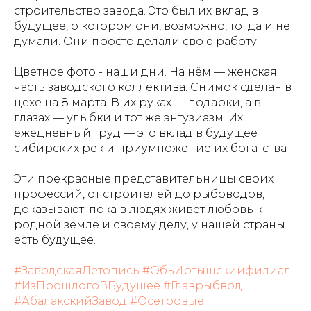
строительство завода. Это был их вклад в
будущее, о котором они, возможно, тогда и не
думали. Они просто делали свою работу.
Цветное фото - наши дни. На нём — женская
часть заводского коллектива. Снимок сделан в
цехе на 8 марта. В их руках — подарки, а в
глазах — улыбки и тот же энтузиазм. Их
ежедневный труд — это вклад в будущее
сибирских рек и приумножение их богатства
Эти прекрасные представительницы своих
профессий, от строителей до рыбоводов,
доказывают: пока в людях живёт любовь к
родной земле и своему делу, у нашей страны
есть будущее.
#ЗаводскаяЛетопись
#ОбьИртышскийфилиал
#ИзПрошлогоВБудущее
#Главрыбвод
#АбалакскийЗавод
#Осетровые