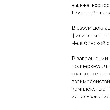
вылова, воспро
Поспособствов
⠀
В своём докла
филиалом стра
Челябинской о
⠀
В завершении 
подчеркнул, ч
только при ка
взаимодействи
комплексные п
использования
⠀