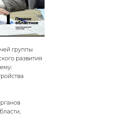
очей группы
кого развития
ему:
тройства
органов
бласти,