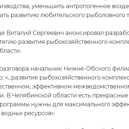
изводства, уменьшить антропогенное возде
ать развитию любительского рыболовного т
де Виталий Сергеевич анонсировал разраб
тегию развития рыбохозяйственного компл
бласти.
разговора начальник Нижне-Обского фили
то: «…развитие рыбохозяйственного комплек
чественном, эффективном межведомственно
и. В Челябинской области есть прекрасные
рограммы нужны для максимального эффе
 водных ресурсов».