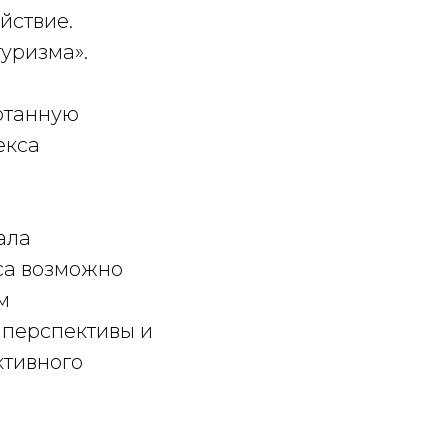
йствие.
уризма».
отанную
екса
ала
са возможно
м
 перспективы и
ктивного