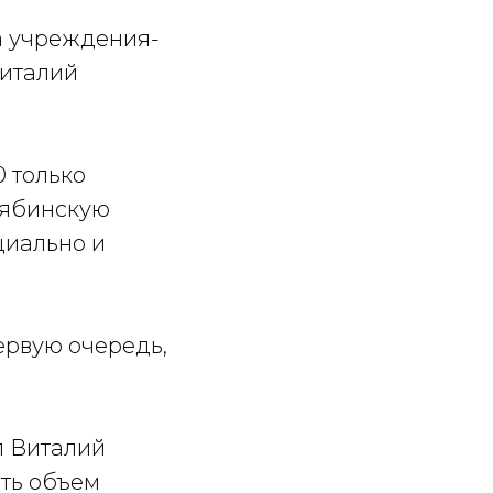
а учреждения-
италий
0 только
елябинскую
циально и
ервую очередь,
л Виталий
ить объем