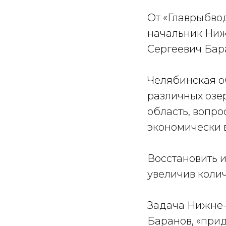
⠀
От «Главрыбво
начальник Ниж
Сергеевич Бар
⠀
Челябинская об
различных озер
область, вопро
экономически 
⠀
Восстановить и
увеличив колич
⠀
Задача Нижне-
Баранов, «при