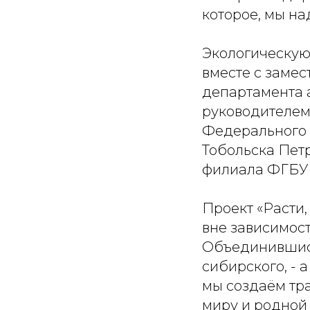
которое, мы на
Экологическую
вместе с заме
департамента
руководителем
Федерального 
Тобольска Пет
филиала ФГБУ 
Проект «Расти,
вне зависимост
Объединившись
сибирского, - 
мы создаём тр
миру и родной 