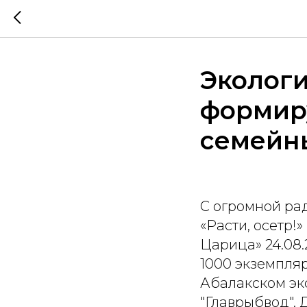
Экологи
формир
семейн
С огромной рад
«Расти, осетр!
Царица» 24.08.
1000 экземпля
Абалакском э
"Главрыбвод". 