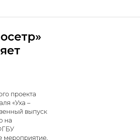
 осетр»
яет
ого проекта
аля «Уха –
твенный выпуск
о на
ФГБУ
е мероприятие,