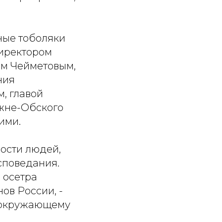
ные тоболяки
директором
м Чейметовым,
ния
, главой
ижне-Обского
ими.
ности людей,
споведания.
 осетра
нов России, -
к окружающему