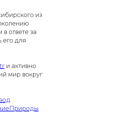
сибирского из
поколению
в ответе за
 его для
tr
и активно
ий мир вокруг
вод
ниеПрироды