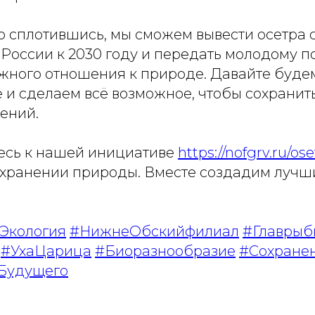
о сплотившись, мы сможем вывести осетра 
 России к 2030 году и передать молодому 
жного отношения к природе. Давайте будем 
и сделаем всё возможное, чтобы сохранить
ений.
есь к нашей инициативе
https://nofgrv.ru/ose
сохранении природы. Вместе создадим лучш
Экология
#НижнеОбскийфилиал
#Главрыб
#УхаЦарица
#Биоразнообразие
#Сохране
Будущего