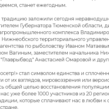
деемся, станет ежегодным.
 традицию заложили сегодня неравнодуш
стителем Губернатора Тюменской области, 
 агропромышленного комплекса Владимиро
 Нижнеобского территориального управле
агентства по рыболовству Иваном Матаевым
ром Вагиным, заместителем начальника Н
"Главрыбвод" Анастасией Омаровой и друг
 осетр!» стал символом единства и сплочён
и от их взглядов, мировоззрения или верои
 общей целью восстановления популяции
а нас уже более 1000 участников из 20 регио
адиции, которые сплачивают нас в любви 
стране.