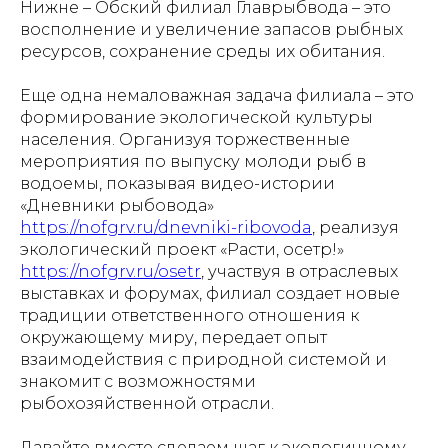
Нижне – Обский филиал Главрыбвода – это
восполнение и увеличение запасов рыбных
ресурсов, сохранение среды их обитания.
Еще одна немаловажная задача филиала – это
формирование экологической культуры
населения. Организуя торжественные
мероприятия по выпуску молоди рыб в
водоемы, показывая видео-истории
«Дневники рыбовода»
https://nofgrv.ru/dnevniki-ribovoda
, реализуя
экологический проект «Расти, осетр!»
https://nofgrv.ru/osetr
, участвуя в отраслевых
выставках и форумах, филиал создает новые
традиции ответственного отношения к
окружающему миру, передает опыт
взаимодействия с природной системой и
знакомит с возможностями
рыбохозяйственной отрасли.
Давайте вместе сделаем шаг к экологичному