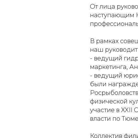
От лица руков
наступающим Н
профессиональн
В рамках сове
наш руководит
- ведущий гидр
маркетинга, А
- ведущий юри
были награжд
Росрыболовств
физической кул
участие в XXII
власти по Тюме
Коллектив фил