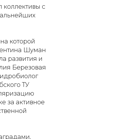
 коллективы с
дальнейших
на которой
лентина Шуман
ла развития и
Юлия Березовая
гидробиолог
ского ТУ
уляризацию
же за активное
ственной
аградами,