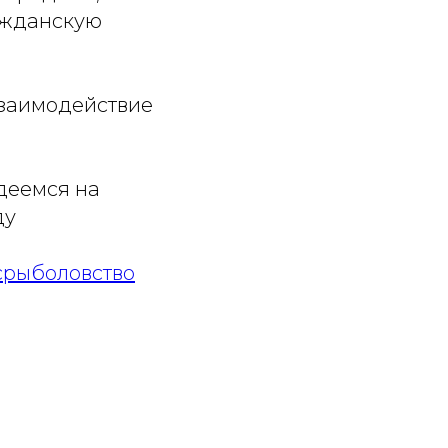
ажданскую
заимодействие
деемся на
ду
срыболовство