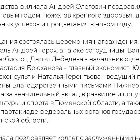
одства филиала Андрей Олегович поздравил
овым годом, пожелав крепкого здоровья, 
ых успехов и процветания в новом году.
щания состоялась церемония награждения, 
ель Андрей Горох, а также сотрудницы: Ва
обиолог, Дарья Лебедева - начальник отде
настасия Брюханова - главный экономист, 
сконсульт и Наталья Терентьева - ведущий 
ены Благодарственными письмами Нижнеоб
а за значительный вклад в развитие и поп
ьтуры и спорта в Тюменской области, а так
 Спартакиаде федеральных органов государ
нской области.
иала поздравляет коллег с заслуженными н