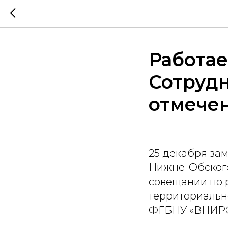
Работае
Сотруд
отмече
25 декабря за
Нижне-Обского
совещании по 
территориальн
ФГБНУ «ВНИРО