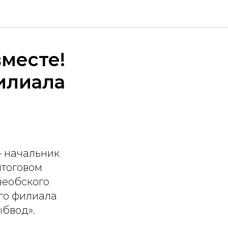
месте!
илиала
— начальник
итоговом
необского
го филиала
бвод».