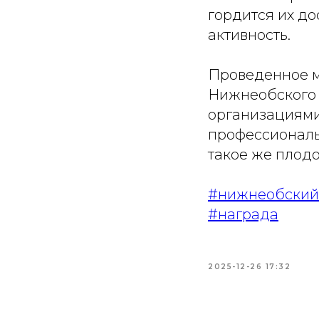
гордится их д
активность.
Проведенное м
Нижнеобского 
организациями,
профессиональ
такое же плод
#нижнеобский
#награда
2025-12-26 17:32