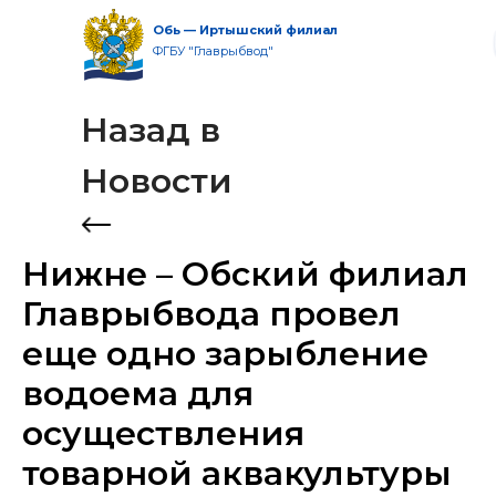
Обь — Иртышский филиал
ФГБУ "Главрыбвод"
Назад в
Новости
+7 (3452) 46-01-42
Нижне – Обский филиал
info@nof.glavrybvod.ru
Главрыбвода провел
еще одно зарыбление
водоема для
осуществления
товарной аквакультуры